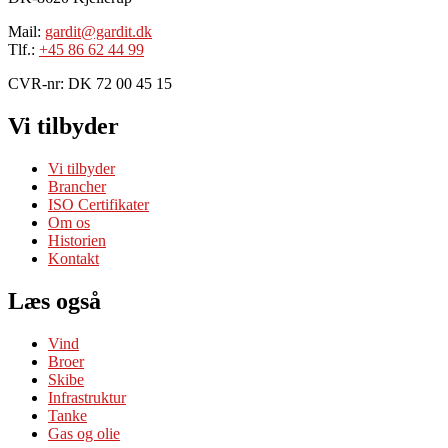
Mail:
gardit@gardit.dk
Tlf.:
+45 86 62 44 99
CVR-nr: DK 72 00 45 15
Vi tilbyder
Vi tilbyder
Brancher
ISO Certifikater
Om os
Historien
Kontakt
Læs også
Vind
Broer
Skibe
Infrastruktur
Tanke
Gas og olie